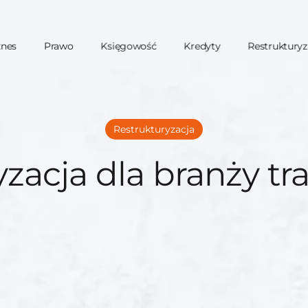
znes
Prawo
Księgowość
Kredyty
Restrukturyz
Restrukturyzacja
zacja dla branży t