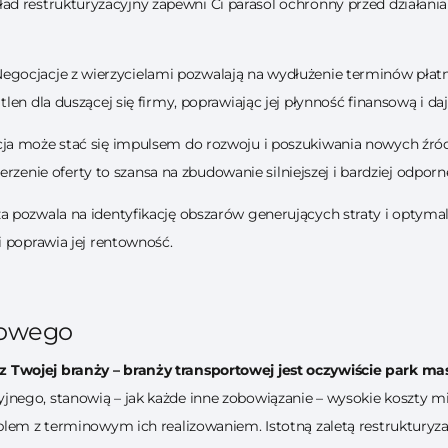
ład restrukturyzacyjny zapewni Ci parasol ochronny przed działania
egocjacje z wierzycielami pozwalają na wydłużenie terminów płatno
en dla duszącej się firmy, poprawiając jej płynność finansową i da
ja może stać się impulsem do rozwoju i poszukiwania nowych źró
zerzenie oferty to szansa na zbudowanie silniejszej i bardziej odpor
a pozwala na identyfikację obszarów generujących straty i optyma
i poprawia jej rentowność.
nowego
Twojej branży – branży transportowej jest oczywiście park mas
ego, stanowią – jak każde inne zobowiązanie – wysokie koszty mi
blem z terminowym ich realizowaniem. Istotną zaletą restrukturyza