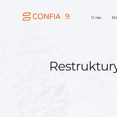
O nas
Bi
Restruktury