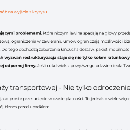
sób na wyjście z kryzysu
ającymi problemami
, które niczym lawina spadają na głowy przed
nsową, ograniczenia w zawieraniu umów ograniczają możliwości biz
Do tego dochodzą zaburzenia łańcucha dostaw, pakiet mobilności 
h wyzwań restrukturyzacja staje się nie tylko kołem ratunkowym
iej odpornej firmy.
Jeśli cokolwiek z powyższego odzwierciedla Twój
ży transportowej - Nie tylko odroczenie
jako proste przesunięcie w czasie płatności. To jednak o wiele wię
ój biznes przed upadkiem.