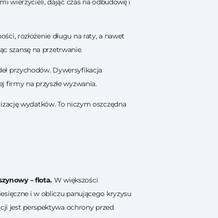
mi wierzycieli, dając czas na odbudowę i
ści, rozłożenie długu na raty, a nawet
jąc szansę na przetrwanie.
deł przychodów. Dywersyfikacja
nej firmy na przyszłe wyzwania.
lizację wydatków. To niczym oszczędna
zynowy – flota.
W większości
esięczne i w obliczu panującego kryzysu
cji jest perspektywa ochrony przed