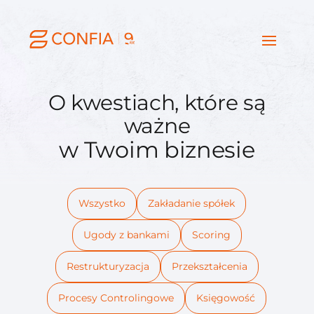
O kwestiach, które są
ważne
w Twoim biznesie
Wszystko
Zakładanie spółek
Ugody z bankami
Scoring
Restrukturyzacja
Przekształcenia
Procesy Controlingowe
Księgowość