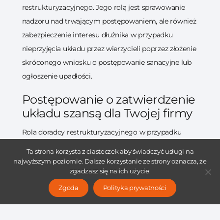
restrukturyzacyjnego. Jego rolą jest sprawowanie
nadzoru nad trwającym postępowaniem, ale również
zabezpieczenie interesu dłużnika w przypadku
nieprzyjęcia układu przez wierzycieli poprzez złożenie
skróconego wniosku o postępowanie sanacyjne lub
ogłoszenie upadłości.
Postępowanie o zatwierdzenie
układu szansą dla Twojej firmy
Rola doradcy restrukturyzacyjnego w przypadku
postępowania o zatwierdzenie układu jest naprawdę
Ta strona korzysta z ciasteczek aby świadczyć usługi na
istotna. Doradca nie tylko pomaga w przygotowaniu
najwyższym poziomie. Dalsze korzystanie ze strony oznacza, że
zgadzasz się na ich użycie.
propozycji warunków układu, dokonaniu spisu
wierzycieli, sprawuje również nadzór nad tym, aby
Zgoda
Polityka prywatności
interesy dłużnika były chronione w przypadku
nieprzyjęcia układu. Dlatego jeśli Twoja firma ma