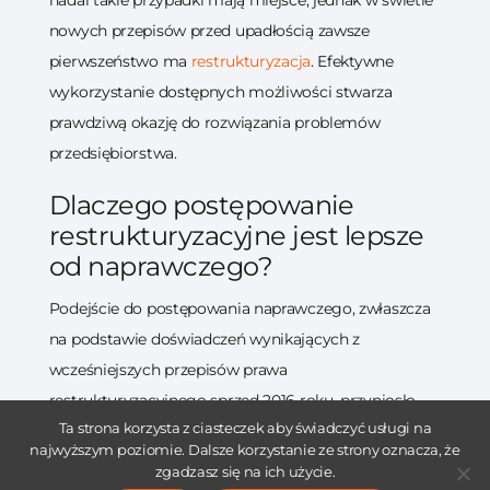
nowych przepisów przed upadłością zawsze
pierwszeństwo ma
restrukturyzacja
. Efektywne
wykorzystanie dostępnych możliwości stwarza
prawdziwą okazję do rozwiązania problemów
przedsiębiorstwa.
Dlaczego postępowanie
restrukturyzacyjne jest lepsze
od naprawczego?
Podejście do postępowania naprawczego, zwłaszcza
na podstawie doświadczeń wynikających z
wcześniejszych przepisów prawa
restrukturyzacyjnego sprzed 2016 roku, przyniosło
Ta strona korzysta z ciasteczek aby świadczyć usługi na
istotne wnioski dla ustawodawców, sądów,
najwyższym poziomie. Dalsze korzystanie ze strony oznacza, że
zadłużonych przedsiębiorców oraz ich wierzycieli.
W
zgadzasz się na ich użycie.