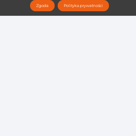
Zgoda
Polityka prywatności
Zobacz pozostałe
przydatne artykuły
Jak skutecznie wykorzystać dane
z analizy biznesowej do