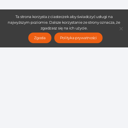
Ta strona korzysta z ciasteczek aby świadczyć usługi na
najwyższym poziomie. Dalsze korzystanie ze strony oznacza, że
zgadzasz się na ich użycie.
Zgoda
Polityka prywatności
Zobacz pozostałe
przydatne artykuły