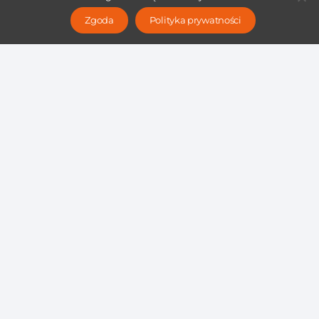
Zgoda
Polityka prywatności
Jak skutecznie wykorzystać dane
z analizy biznesowej do
budowania przewagi rynkowej?
Czytaj więcej