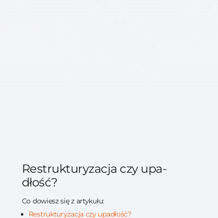
Re­struk­tu­ry­za­cja czy upa­
dłość?
Co dowiesz się z artykułu:
Re­struk­tu­ry­za­cja czy upa­dłość?