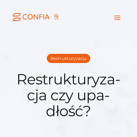
Restrukturyzacja
Re­struk­tu­ry­za­
cja czy upa­
dłość?