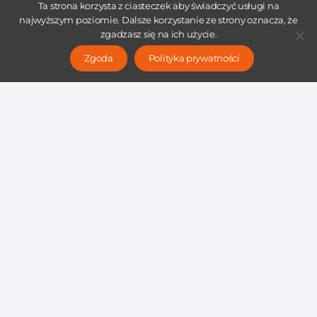
Ta strona korzysta z ciasteczek aby świadczyć usługi na
najwyższym poziomie. Dalsze korzystanie ze strony oznacza, że
zgadzasz się na ich użycie.
Zgoda
Polityka prywatności
Zobacz pozostałe
przydatne artykuły