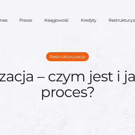
znes
Prawo
Księgowość
Kredyty
Restrukturyz
Restrukturyzacja
acja – czym jest i 
proces?