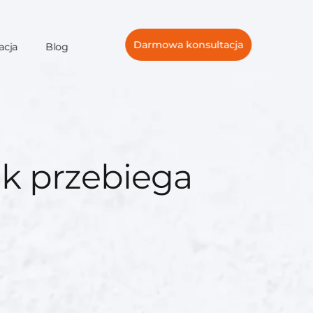
Darmowa konsultacja
acja
Blog
jak przebiega