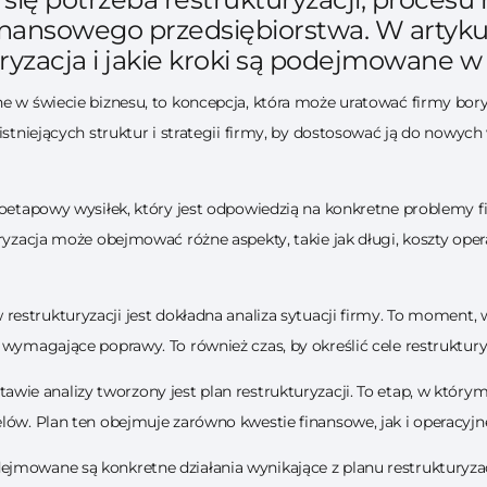
inansowego przedsiębiorstwa. W artyk
ryzacja i jakie kroki są podejmowane w pr
ne w świecie biznesu, to koncepcja, która może uratować firmy bor
 istniejących struktur i strategii firmy, by dostosować ją do nowy
loetapowy wysiłek, który jest odpowiedzią na konkretne problemy f
uryzacja może obejmować różne aspekty, takie jak długi, koszty oper
estrukturyzacji jest dokładna analiza sytuacji firmy. To moment,
wymagające poprawy. To również czas, by określić cele restrukturyza
awie analizy tworzony jest plan restrukturyzacji. To etap, w który
lów. Plan ten obejmuje zarówno kwestie finansowe, jak i operacyjne
jmowane są konkretne działania wynikające z planu restrukturyzac