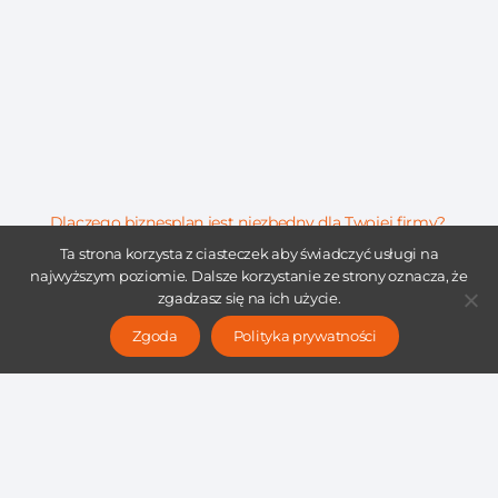
Dlaczego biznesplan jest niezbędny dla Twojej firmy?
9 sierpnia 2023
Ta strona korzysta z ciasteczek aby świadczyć usługi na
najwyższym poziomie. Dalsze korzystanie ze strony oznacza, że
Czytaj więcej »
zgadzasz się na ich użycie.
Zgoda
Polityka prywatności