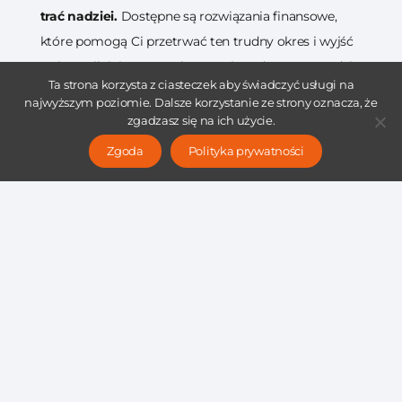
trać nadziei.
Dostępne są rozwiązania finansowe,
które pomogą Ci przetrwać ten trudny okres i wyjść
z niego silniejszym. Wykorzystaj mądrze te narzędzia,
Ta strona korzysta z ciasteczek aby świadczyć usługi na
otwórz się na nowe możliwości i nadaj Twojej firmie
najwyższym poziomie. Dalsze korzystanie ze strony oznacza, że
nowy, lepszy kierunek!
zgadzasz się na ich użycie.
Zgoda
Polityka prywatności
Masz dosyć problemów finansowych w swojej
firmie? Chcesz wyjść z długów i zapewnić sobie
stabilność finansową?
Skontaktuj się z nam
i już dziś i skorzystaj z bezpłatnej
analizy swojej sytuacji.
Pamiętaj, że nie musisz mierzyć się z problemami