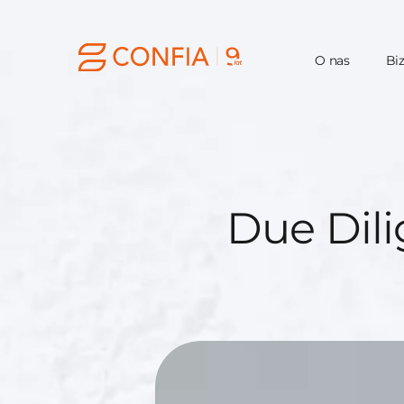
O nas
Bi
Due Dil