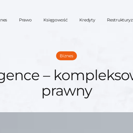
znes
Prawo
Księgowość
Kredyty
Restrukturyz
Biznes
igence – komplekso
prawny