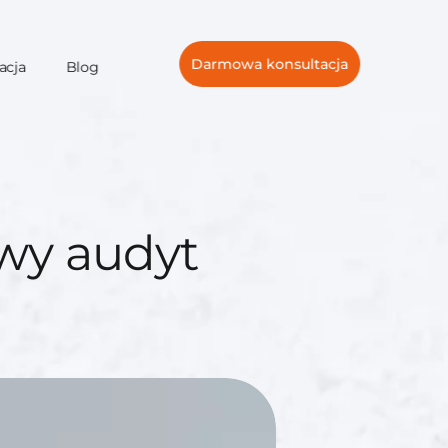
Darmowa konsultacja
acja
Blog
wy audyt