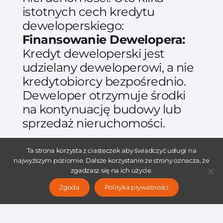
istotnych cech kredytu
deweloperskiego:
Finansowanie Dewelopera:
Kredyt deweloperski jest
udzielany deweloperowi, a nie
kredytobiorcy bezpośrednio.
Deweloper otrzymuje środki
na kontynuację budowy lub
sprzedaż nieruchomości.
Proces Zakupu:
Kredytobiorca
Ta strona korzysta z ciasteczek aby świadczyć usługi na
najwyższym poziomie. Dalsze korzystanie ze strony oznacza, że
uzyskuje prawo do zakupu
zgadzasz się na ich użycie.
nieruchomości od dewelopera
Zgoda
Polityka prywatności
po ukończeniu budowy. Proces
ten może obejmować
podpisanie umowy