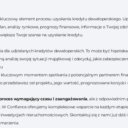
kluczowy element procesu uzyskania kredytu deweloperskiego. Upew
n, analizy rynkowe, prognozy finansowe, informacje o Twojej zdolno
iększa Twoje szanse na uzyskanie kredytu.
a dla udzielanych kredytów deweloperskich. To może być hipoteka 
ą analizę swojej sytuacji majątkowej i zdecyduj, jakie zabezpieczeni
tu
est kluczowym momentem spotkania z potencjalnym partnerem fina
o przedstawisz cel projektu, jego wartość, prognozowane korzyści or
proces wymagający czasu i zaangażowania
, ale z odpowiednim
u. W Confiance oferujemy kompleksowe wsparcie na każdym etapi
nwestycjach nieruchomościowych. Skontaktuj się z nami już dziś i
 marzenia.