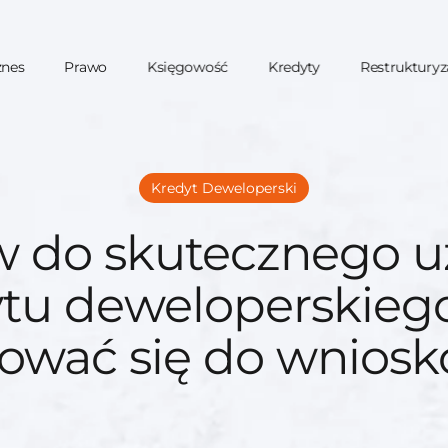
znes
Prawo
Księgowość
Kredyty
Restrukturyz
Kredyt Deweloperski
w do skutecznego u
tu deweloperskiego
ować się do wnios