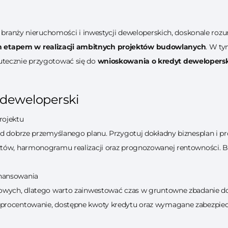
 w branży nieruchomości i inwestycji deweloperskich, doskonale ro
 etapem w realizacji ambitnych projektów budowlanych
. W ty
utecznie przygotować się do
wnioskowania o kredyt dewelopers
 deweloperski
rojektu
d dobrze przemyślanego planu. Przygotuj dokładny biznesplan i pro
tów, harmonogramu realizacji oraz prognozowanej rentowności. Ba
inansowania
towych, dlatego warto zainwestować czas w gruntowne zbadanie d
procentowanie, dostępne kwoty kredytu oraz wymagane zabezpiec