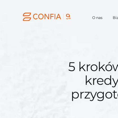
O nas
Bi
5 krokó
kredy
przygot