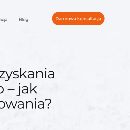
Darmowa konsultacja
acja
Blog
zyskania
 – jak
kowania?