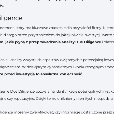
h.
iligence
moment, który ma kluczowe znaczenie dla przyszłości firmy. Niemni
e dlatego przed przystąpieniem do jakiejkolwiek inwestycji, warto
om, jakie płyną z przeprowadzenia analizy
Due Diligence
i dlacz
ia i analizy wszystkich aspektów związanych z potencjalną inwesty
zedsięwzięciem. W dzisiejszym dynamicznym i konkurencyjnym środ
e przed inwestycją to absolutna konieczność.
enie Due Diligence pozwala na identyfikację potencjalnych ryzyk 
jne czy reputacyjne. Dzięki temu unikniemy niemiłych niespodziane
ligence możemy zweryfikować, czy informacje dostarczone przez 