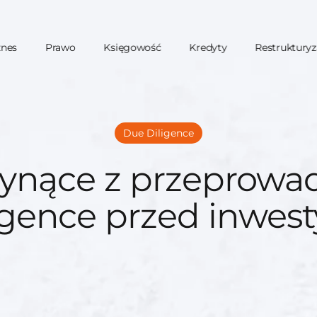
znes
Prawo
Księgowość
Kredyty
Restrukturyz
Due Diligence
płynące z przeprowa
igence przed inwest