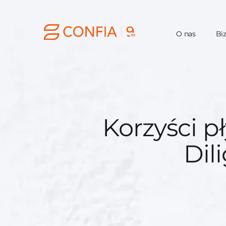
O nas
Bi
Korzyści 
Dil