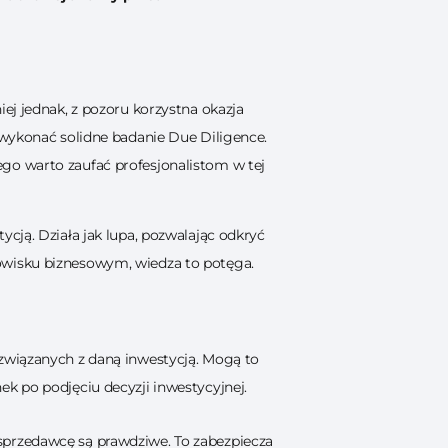
ej jednak, z pozoru korzystna okazja
 wykonać solidne badanie Due Diligence.
ego warto zaufać profesjonalistom w tej
cją. Działa jak lupa, pozwalając odkryć
owisku biznesowym, wiedza to potęga.
związanych z daną inwestycją. Mogą to
k po podjęciu decyzji inwestycyjnej.
sprzedawcę są prawdziwe. To zabezpiecza