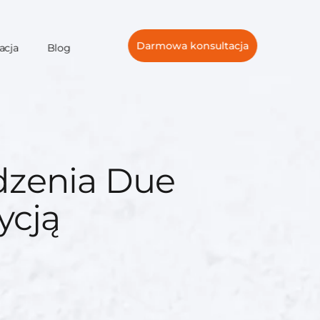
Darmowa konsultacja
acja
Blog
dzenia Due
ycją