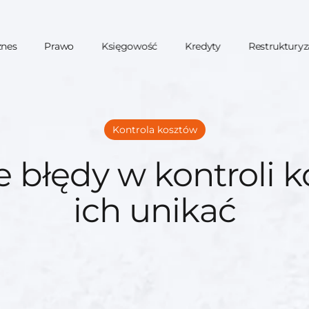
znes
Prawo
Księgowość
Kredyty
Restrukturyz
Kontrola kosztów
 błędy w kontroli k
ich unikać