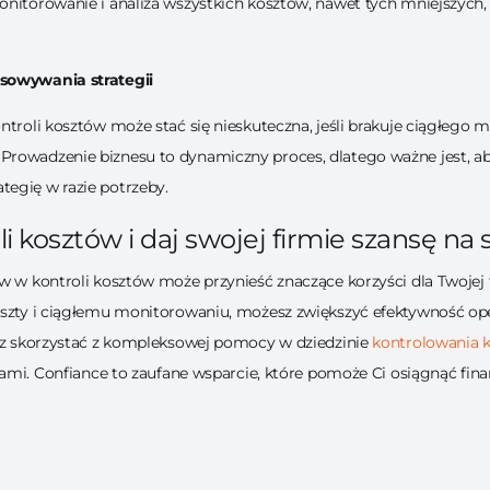
onitorowanie i analiza wszystkich kosztów, nawet tych mniejszyc
osowywania strategii
ntroli kosztów może stać się nieskuteczna, jeśli brakuje ciągłego
rowadzenie biznesu to dynamiczny proces, dlatego ważne jest, aby
egię w razie potrzeby.
i kosztów i daj swojej firmie szansę na 
ów w kontroli kosztów może przynieść znaczące korzyści dla Twojej
oszty i ciągłemu monitorowaniu, możesz zwiększyć efektywność op
esz skorzystać z kompleksowej pomocy w dziedzinie
kontrolowania 
 nami. Confiance to zaufane wsparcie, które pomoże Ci osiągnąć fina