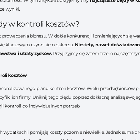
stabilność. W tym artykule odkryjemy trzy
najczęstsze błędy w ko
ze wyniki.
ędy w kontroli kosztów?
t prowadzenia biznesu. W dobie konkurencji i zmieniających się 
 się kluczowym czynnikiem sukcesu.
Niestety, nawet doświadczon
wstwa i utraty zysków.
Przyjrzyjmy się zatem trzem najczęstszym
roli kosztów
rsonalizowanego planu kontroli kosztów. Wielu przedsiębiorców pr
cyfiki ich firmy. Uniknij tego błędu poprzez dokładną analizę swoje
ii kontroli do indywidualnych potrzeb.
ch wydatkach i pomijają koszty pozornie niewielkie. Jednak suma