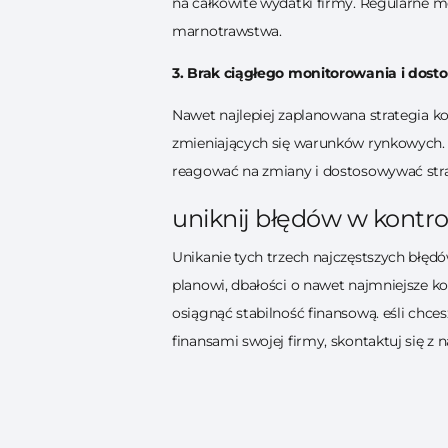
na całkowite wydatki firmy. Regularne m
marnotrawstwa.
3. Brak ciągłego monitorowania i dost
Nawet najlepiej zaplanowana strategia ko
zmieniających się warunków rynkowych. P
reagować na zmiany i dostosowywać strat
uniknij błędów w kontrol
Unikanie tych trzech najczęstszych błęd
planowi, dbałości o nawet najmniejsze k
osiągnąć stabilność finansową. eśli chc
finansami swojej firmy, skontaktuj się z