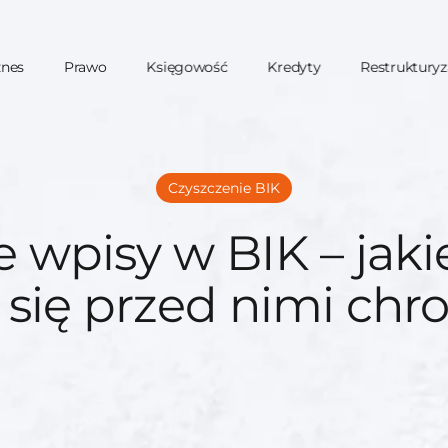
znes
Prawo
Księgowość
Kredyty
Restrukturyz
Czyszczenie BIK
wpisy w BIK – jakie 
 się przed nimi chr