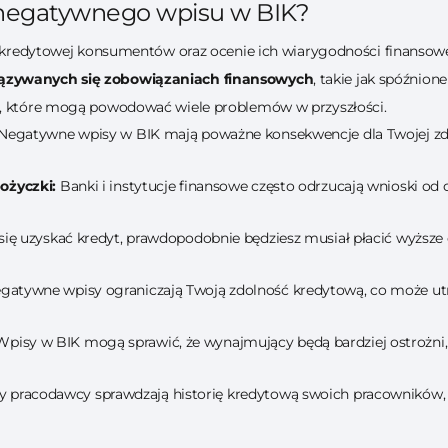
 negatywnego wpisu w BIK?
ci kredytowej konsumentów oraz ocenie ich wiarygodności finansow
iązywanych się zobowiązaniach finansowych
, takie jak spóźnion
h, które mogą powodować wiele problemów w przyszłości.
Negatywne wpisy w BIK mają poważne konsekwencje dla Twojej zdo
ożyczki:
Banki i instytucje finansowe często odrzucają wnioski o
 się uzyskać kredyt, prawdopodobnie będziesz musiał płacić wyższe
gatywne wpisy ograniczają Twoją zdolność kredytową, co może ut
pisy w BIK mogą sprawić, że wynajmujący będą bardziej ostrożni,
y pracodawcy sprawdzają historię kredytową swoich pracowników