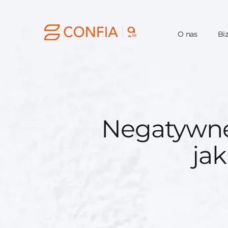
O nas
Bi
Negatywne 
jak