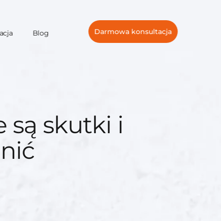
Darmowa konsultacja
acja
Blog
są skutki i
onić