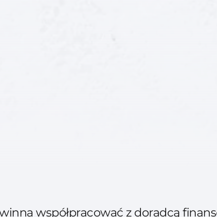
owinna współpracować z doradcą fina