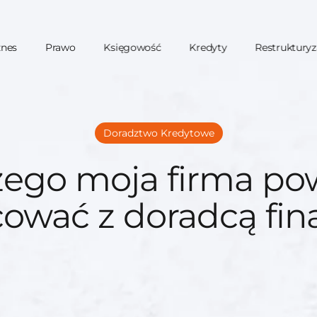
znes
Prawo
Księgowość
Kredyty
Restrukturyz
Doradztwo Kredytowe
zego moja firma po
cować z doradcą fi