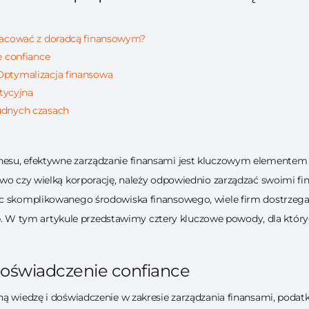
racować z doradcą finansowym?
e confiance
Optymalizacja finansowa
stycyjna
udnych czasach
esu, efektywne zarządzanie finansami jest kluczowym elementem s
two czy wielką korporację, należy odpowiednio zarządzać swoimi fi
ec skomplikowanego środowiska finansowego, wiele firm dostrzega
o
. W tym artykule przedstawimy cztery kluczowe powody, dla któr
doświadczenie confiance
ą wiedzę i doświadczenie w zakresie zarządzania finansami, podatkó