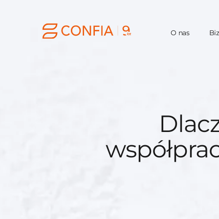
O nas
Bi
Dlac
współpra