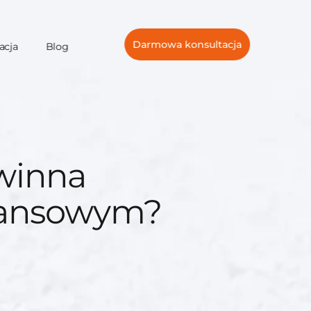
Darmowa konsultacja
acja
Blog
winna
nansowym?