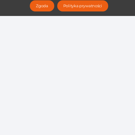
Zgoda
Polityka prywatności
REGON: 366322214
NIP: 7792456014
KRS 0000657497
Sąd Rejonowy Poznań – Nowe Miasto i Wilda w Poznaniu, VIII Wydział
Gospodarczy KRS
Kontakt
ul. Długa 4/8, Poznań 61-848
ul. Legnicka 17/9, Wrocław 53-661