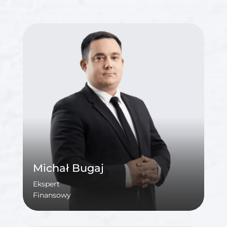
Michał Bugaj
Michał Bugaj
Ekspert
Poznaj mnie
Finansowy