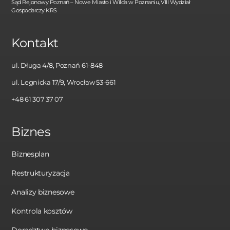
Sąd Rejonowy Poznań – Nowe Miasto i Wilda w Poznaniu, VIII Wydział
Gospodarczy KRS
Kontakt
ul. Długa 4/8, Poznań 61-848
ul. Legnicka 17/9, Wrocław 53-661
+48 61 307 37 07
Biznes
Biznesplan
Restrukturyzacja
Analizy biznesowe
Kontrola kosztów
Doradztwo biznesowe